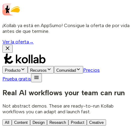
¡Kollab ya está en AppSumo! Consigue la oferta de por vida
antes de que termine.
Ver la oferta
→
Precios
Producto
Recursos
Comunidad
Prueba gratis
Real AI workflows your team can run
Not abstract demos. These are ready-to-run Kollab
workflows you can adapt and launch fast.
All
Content
Design
Research
Product
Creative
Content marketing
Web search
Timers