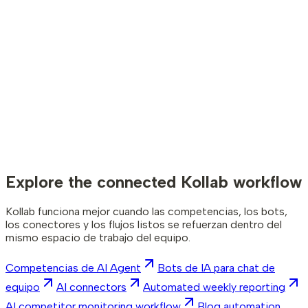
Instala la CLI
npm i -g kollab
Copiar comando
kollab login
Esta es la herramienta de línea de comandos. Instálala, inicia
sesión y podrás usar Kollab desde cualquier terminal, ya sea
tú o un agente.
La Skill enseña al agente a usar Kollab CLI; la CLI ejecuta las
acciones. Para automatizar el flujo completo necesitas
ambas.
Explore the connected Kollab workflow
Kollab funciona mejor cuando las competencias, los bots,
los conectores y los flujos listos se refuerzan dentro del
mismo espacio de trabajo del equipo.
Competencias de AI Agent
Bots de IA para chat de
equipo
AI connectors
Automated weekly reporting
AI competitor monitoring workflow
Blog automation