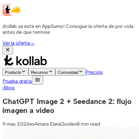
¡Kollab ya está en AppSumo! Consigue la oferta de por vida
antes de que termine.
Ver la oferta
→
Precios
Producto
Recursos
Comunidad
Prueba gratis
‹
Blog
ChatGPT Image 2 + Seedance 2: flujo
imagen a video
9 may 2026
es
Amara Elara
Guides
8 min read