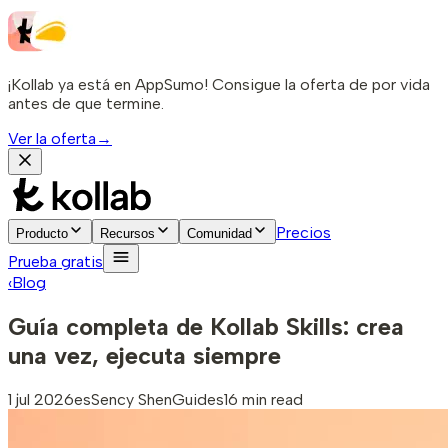
¡Kollab ya está en AppSumo! Consigue la oferta de por vida
antes de que termine.
Ver la oferta
→
Precios
Producto
Recursos
Comunidad
Prueba gratis
‹
Blog
Guía completa de Kollab Skills: crea
una vez, ejecuta siempre
1 jul 2026
es
Sency Shen
Guides
16 min read