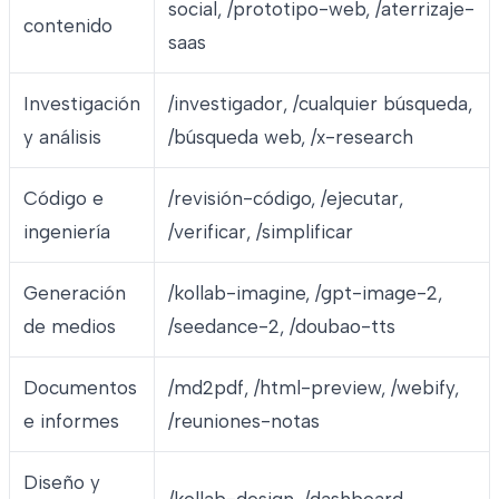
social, /prototipo-web, /aterrizaje-
contenido
saas
Investigación
/investigador, /cualquier búsqueda,
y análisis
/búsqueda web, /x-research
Código e
/revisión-código, /ejecutar,
ingeniería
/verificar, /simplificar
Generación
/kollab-imagine, /gpt-image-2,
de medios
/seedance-2, /doubao-tts
Documentos
/md2pdf, /html-preview, /webify,
e informes
/reuniones-notas
Diseño y
/kollab-design, /dashboard,