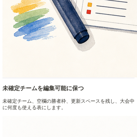
未確定チームを編集可能に保つ
未確定チーム、空欄の勝者枠、更新スペースを残し、大会中
に何度も使える表にします。