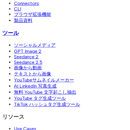
Connectors
CLI
ブラウザ拡張機能
製品資料
ツール
ソーシャルメディア
GPT Image 2
Seedance 2
Seedance 2.5
画像から動画
テキストから画像
YouTubeサムネイルメーカー
AI LinkedIn 写真生成
無料 YouTube 文字起こし抽出
YouTube タグ生成ツール
TikTok ハッシュタグ生成ツール
リソース
Use Cases