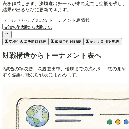
表を作成します。決勝進出チームが未確定でも空欄を残し、
結果が出るたびに更新できます。
ワールドカップ 2026 トーナメント表情報
空欄付き準決勝対戦表
優勝予想対戦表
結果更新用対戦表
対戦構造から
トーナメント表へ
2試合の準決勝、決勝進出枠、優勝までの流れを、1枚の見や
すく編集可能な対戦表にまとめます。