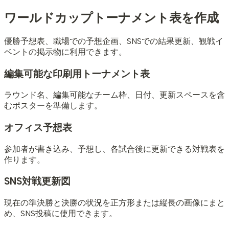
ワールドカップ
トーナメント表を作成
優勝予想表、職場での予想企画、SNSでの結果更新、観戦イ
ベントの掲示物に利用できます。
編集可能な印刷用トーナメント表
ラウンド名、編集可能なチーム枠、日付、更新スペースを含
むポスターを準備します。
オフィス予想表
参加者が書き込み、予想し、各試合後に更新できる対戦表を
作ります。
SNS対戦更新図
現在の準決勝と決勝の状況を正方形または縦長の画像にまと
め、SNS投稿に使用できます。