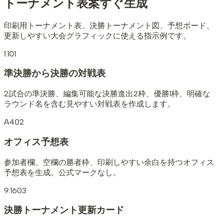
トーナメント表案
すぐ生成
印刷用トーナメント表、決勝トーナメント図、予想ボード、
更新しやすい大会グラフィックに使える指示例です。
1:1
01
準決勝から決勝の対戦表
2試合の準決勝、編集可能な決勝進出2枠、優勝1枠、明確な
ラウンド名を含む見やすい対戦表を作成します。
A4
02
オフィス予想表
参加者欄、空欄の勝者枠、印刷しやすい余白を持つオフィス
予想表を生成。公式マークなし。
9:16
03
決勝トーナメント更新カード