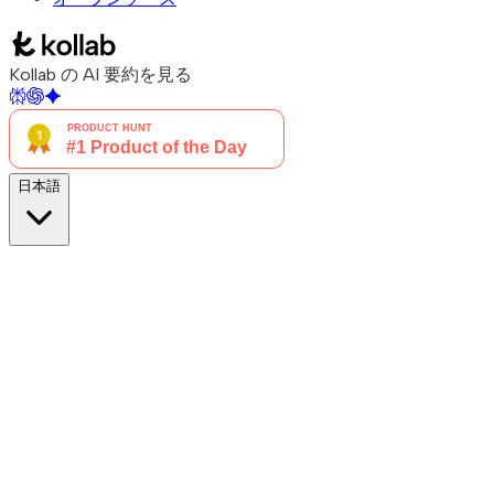
Kollab の AI 要約を見る
日本語