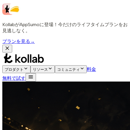
KollabがAppSumoに登場！今だけのライフタイムプランをお
見逃しなく。
プランを見る
→
料金
プロダクト
リソース
コミュニティ
無料で試す