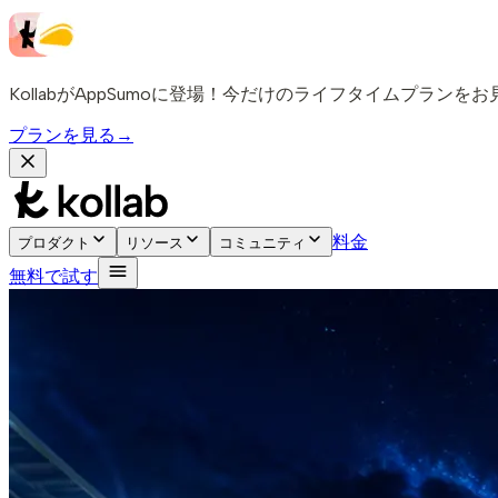
KollabがAppSumoに登場！今だけのライフタイムプランを
プランを見る
→
料金
プロダクト
リソース
コミュニティ
無料で試す