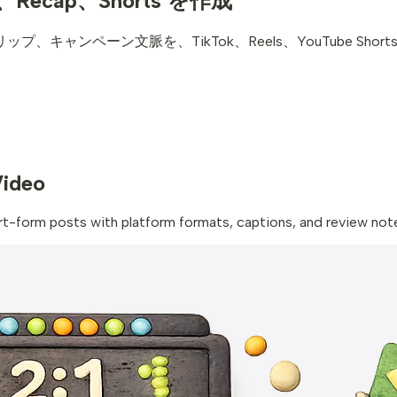
l、Recap、Shorts を作成
ャンペーン文脈を、TikTok、Reels、YouTube Sho
Video
ort-form posts with platform formats, captions, and review not