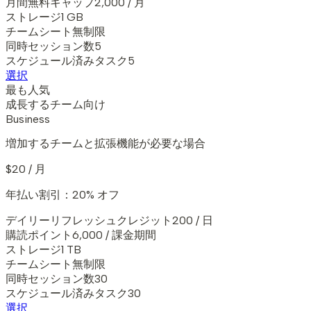
月間無料キャップ
2,000 / 月
ストレージ
1 GB
チームシート
無制限
同時セッション数
5
スケジュール済みタスク
5
選択
最も人気
成長するチーム向け
Business
増加するチームと拡張機能が必要な場合
$20 / 月
年払い割引：20% オフ
デイリーリフレッシュクレジット
200 / 日
購読ポイント
6,000 / 課金期間
ストレージ
1 TB
チームシート
無制限
同時セッション数
30
スケジュール済みタスク
30
選択