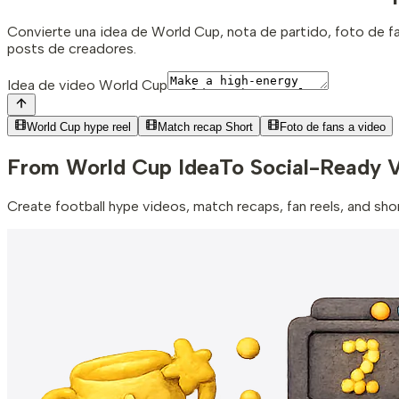
Convierte una idea de World Cup, nota de partido, foto de fa
posts de creadores.
Idea de video World Cup
World Cup hype reel
Match recap Short
Foto de fans a video
From World Cup Idea
To Social-Ready 
Create football hype videos, match recaps, fan reels, and sh