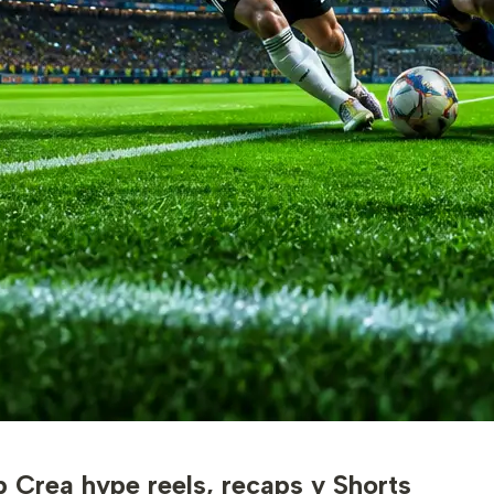
p
Crea hype reels, recaps y Shorts