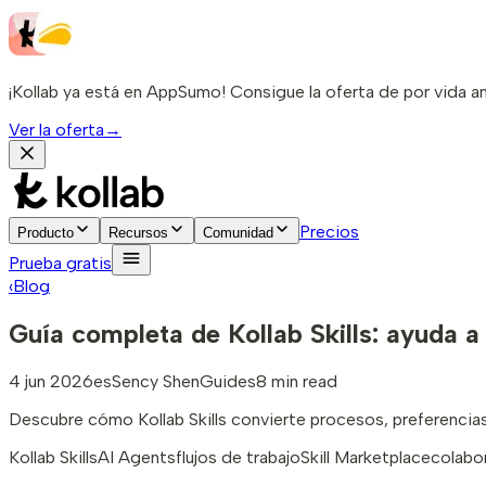
¡Kollab ya está en AppSumo! Consigue la oferta de por vida a
Ver la oferta
→
Precios
Producto
Recursos
Comunidad
Prueba gratis
‹
Blog
Guía completa de Kollab Skills: ayuda a
4 jun 2026
es
Sency Shen
Guides
8 min read
Descubre cómo Kollab Skills convierte procesos, preferencias
Kollab Skills
AI Agents
flujos de trabajo
Skill Marketplace
colabo