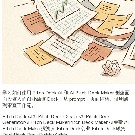
学习如何使用 Pitch Deck AI 和 AI Pitch Deck Maker 创建面
向投资人的创业融资 Deck：从 prompt、页面结构、证明点
到审查工作流。
Pitch Deck AI
AI Pitch Deck Creator
AI Pitch Deck
Generator
AI Pitch Deck Maker
Pitch Deck Maker AI
免费 AI
Pitch Deck Maker
投资人 Pitch Deck
创业 Pitch Deck
融资
Deck
Pitch Deck Builder
Kollab