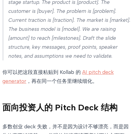
stage startup. The product is [product]. The
customer is [buyer]. The problem is [problem].
Current traction is [traction]. The market is [market].
The business model is [model]. We are raising
[amount] to reach [milestones]. Draft the slide
structure, key messages, proof points, speaker
notes, and assumptions we need to validate.
你可以把这段直接粘贴到 Kollab 的
AI pitch deck
generator
，再在同一个任务里继续细化。
面向投资人的 Pitch Deck 结构
多数创业 deck 失败，并不是因为设计不够漂亮，而是因