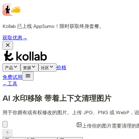
Kollab 已上线 AppSumo！限时获取终身套餐。
获取优惠
→
价格
产品
资源
社区
免费试用
←
工具
AI 水印移除
带着上下文清理图片
用于你拥有或有权修改的图片。上传 JPG、PNG 或 Web
上传你的图片
需要清理的