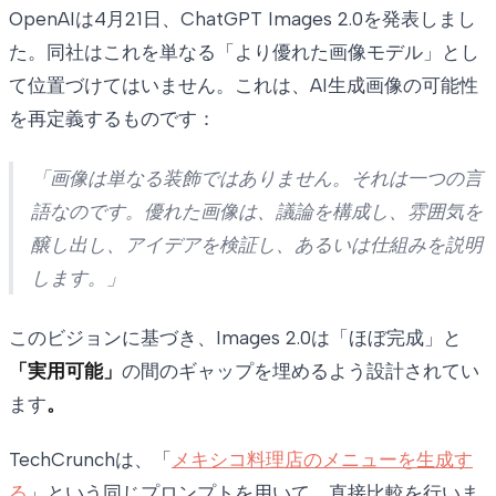
OpenAIは4月21日、ChatGPT Images 2.0を発表しまし
た。同社はこれを単なる「より優れた画像モデル」とし
て位置づけてはいません。これは、AI生成画像の可能性
を再定義するものです：
「画像は単なる装飾ではありません。それは一つの言
語なのです。優れた画像は、議論を構成し、雰囲気を
醸し出し、アイデアを検証し、あるいは仕組みを説明
します。」
このビジョンに基づき、Images 2.0は「ほぼ完成」と
「実用可能」
の間のギャップを埋めるよう設計されてい
ます
。
TechCrunchは、「
メキシコ料理店のメニューを生成す
る
」という同じプロンプトを用いて、直接比較を行いま