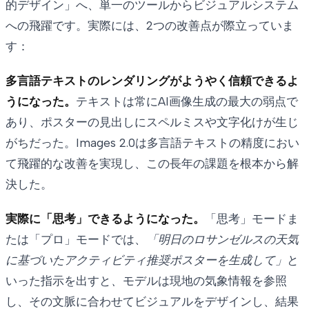
的デザイン」へ、単一のツールからビジュアルシステム
への飛躍です。実際には、2つの改善点が際立っていま
す：
多言語テキストのレンダリングがようやく信頼できるよ
うになった。
テキストは常にAI画像生成の最大の弱点で
あり、ポスターの見出しにスペルミスや文字化けが生じ
がちだった。Images 2.0は多言語テキストの精度におい
て飛躍的な改善を実現し、この長年の課題を根本から解
決した。
実際に「思考」できるようになった。
「思考」モードま
たは「プロ」モードでは、
「明日のロサンゼルスの天気
に基づいたアクティビティ推奨ポスターを生成して」
と
いった指示を出すと
、
モデルは現地の気象情報を参照
し、その文脈に合わせてビジュアルをデザインし、結果