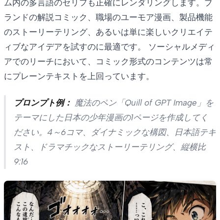
ム内の多言語のセリフも正確にレンダリングします。ブ
ランドの解説コミック、職場のユーモア漫画、製品機能
のストーリーテリング、あるいは単に楽しいクリエイテ
ィブなアイデアを試すのに最適です。 ソーシャルメディ
アでのリーチにおいて、コミック形式のコンテンツは常
にプレーンテキストを上回っています。
プロンプト例：
魔法のペン「Quill of GPT Image」を
テーマにした日本の少年漫画の1ページを作成してく
ださい。4～6コマ、ダイナミックな構図、日本語テキ
スト、ドラマチックなストーリーテリング、縦横比
9:16