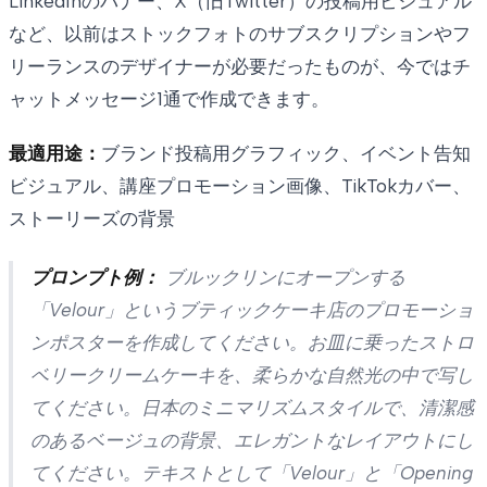
LinkedInのバナー、X（旧Twitter）の投稿用ビジュアル
など、以前はストックフォトのサブスクリプションやフ
リーランスのデザイナーが必要だったものが、今ではチ
ャットメッセージ1通で作成できます。
最適用途：
ブランド投稿用グラフィック、イベント告知
ビジュアル、講座プロモーション画像、TikTokカバー、
ストーリーズの背景
プロンプト例：
ブルックリンにオープンする
「Velour」というブティックケーキ店のプロモーショ
ンポスターを作成してください。お皿に乗ったストロ
ベリークリームケーキを、柔らかな自然光の中で写し
てください。日本のミニマリズムスタイルで、清潔感
のあるベージュの背景、エレガントなレイアウトにし
てください。テキストとして「Velour」と「Opening