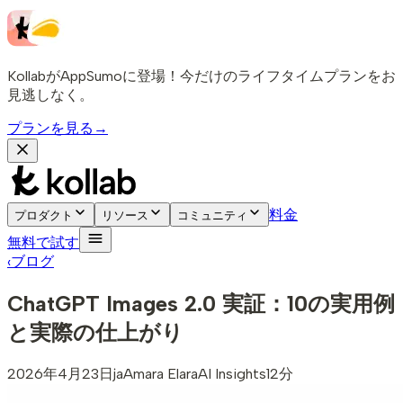
KollabがAppSumoに登場！今だけのライフタイムプランをお
見逃しなく。
プランを見る
→
料金
プロダクト
リソース
コミュニティ
無料で試す
‹
ブログ
ChatGPT Images 2.0 実証：10の実用例
と実際の仕上がり
2026年4月23日
ja
Amara Elara
AI Insights
12分