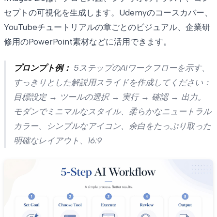
セプトの可視化を生成します。Udemyのコースカバー、
YouTubeチュートリアルの章ごとのビジュアル、企業研
修用のPowerPoint素材などに活用できます。
プロンプト例：
5ステップのAIワークフローを示す、
すっきりとした解説用スライドを作成してください：
目標設定 → ツールの選択 → 実行 → 確認 → 出力。
モダンでミニマルなスタイル、柔らかなニュートラル
カラー、シンプルなアイコン、余白をたっぷり取った
明確なレイアウト、16:9