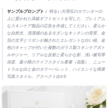
サンプルプロンプト：
明るい大理石のカウンターの
上に置かれた高級ギフトセットを写した、プレミアム
なスキンケア製品の広告を作成してください。柔らか
な自然光、清潔感のあるモダンなキッチンの背景、金
箔の文字とリボンが施されたエレガントな白い箱、金
色のキャップが付いた複数のガラス製スキンケアボト
ルやジャー、リアルな反射と柔らかな影、浅い被写界
深度、最小限のライフスタイル要素（花瓶）、ニュー
トラルな白と金のカラーパレット、ハイエンドな商業
写真スタイル、アスペクト比4:5