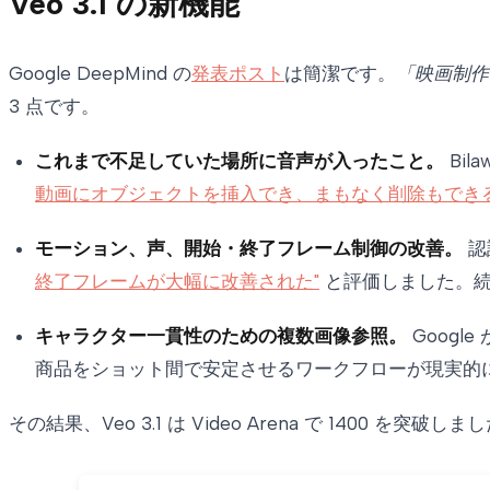
Veo 3.1 の新機能
Google DeepMind の
発表ポスト
は簡潔です。
「映画制作
3 点です。
これまで不足していた場所に音声が入ったこと。
Bil
動画にオブジェクトを挿入でき、まもなく削除もできる
モーション、声、開始・終了フレーム制御の改善。
認証
終了フレームが大幅に改善された"
と評価しました。続
キャラクター一貫性のための複数画像参照。
Googl
商品をショット間で安定させるワークフローが現実的
その結果、Veo 3.1 は Video Arena で 1400 を