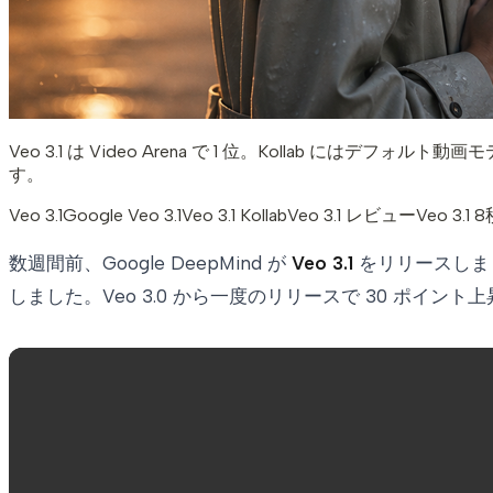
Veo 3.1 は Video Arena で 1 位。Kollab にはデ
す。
Veo 3.1
Google Veo 3.1
Veo 3.1 Kollab
Veo 3.1 レビュー
Veo 3.1 
数週間前、Google DeepMind が
Veo 3.1
をリリースしま
しました。Veo 3.0 から一度のリリースで 30 ポイント上昇し、