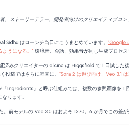
者、ストーリーテラー、開発者向けのクリエイティブコン
awal Sidhu はローンチ当日にこうまとめています。
"Goo
ようになる。"
環境音、会話、効果音が同じ生成プロセス
済みクリエイターの el.cine は Higgsfield で 1 日試した
く投稿ではさらに率直に、
"Sora 2 は遊び向け、Veo 3
e が「Ingredients」と呼ぶ仕組みでは、複数の参照画
になります。
突破しました。前モデルの Veo 3.0 はおよそ 1370。6 か月でこ