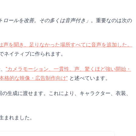
トロールを改善。その多くは音声付き」
。重要なのは次の
gle は声を聞き、足りなかった場所すべてに音声を追加した。
でネイティブに作られます。
後、
"カメラモーション、一貫性、声、驚くほど強い開始・
.1 は本格的な映像・広告制作向け"
と述べています。
像を 1 回の生成に渡せます。これにより、キャラクター、衣装、
の差が生まれました。