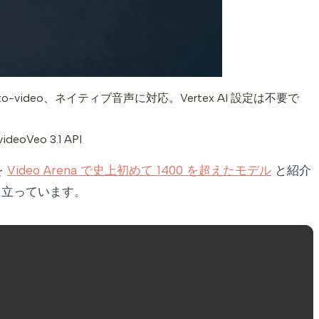
-to-video、ネイティブ音声に対応。Vertex AI 設定は不要で
video
Veo 3.1 API
 を
Video Arena で史上初めて 1400 を超えたモデル
と紹介
ップに立っています。