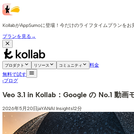
KollabがAppSumoに登場！今だけのライフタイムプランを
プランを見る
→
料金
プロダクト
リソース
コミュニティ
無料で試す
‹
ブログ
Veo 3.1 in Kollab：Google の 
2026年5月20日
ja
YAN
AI Insights
12分