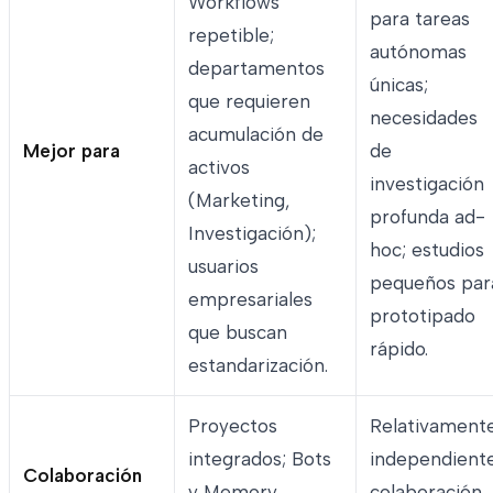
Workflows
para tareas
repetible;
autónomas
departamentos
únicas;
que requieren
necesidades
acumulación de
Mejor para
de
activos
investigación
(Marketing,
profunda ad-
Investigación);
hoc; estudios
usuarios
pequeños par
empresariales
prototipado
que buscan
rápido.
estandarización.
Proyectos
Relativament
integrados; Bots
independiente
Colaboración
y Memory
colaboración