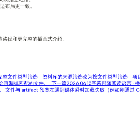
适布局更一致。
更清晰的安装路径和更完整的插画式介绍。
更完整
文件类型筛选：资料库的来源筛选改为按文件类型筛选，项
再漏掉匹配的文件。...
下一篇
2026.06.15
字幕跟随阅读语言 · 
 artifact 预览在遇到媒体瞬时加载失败（例如刚通过 CDN