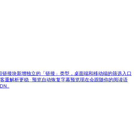
目链接块新增独立的「链接」类型，桌面端和移动端的筛选入口
播客重解析更稳 · 预览自动恢复
字幕预览现在会跟随你的阅读语
...