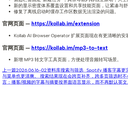
新的显示密度体系覆盖设置和共享技能页面，让紧凑与舒
修复了离线启动时缓存工作区数据无法渲染的问题。
官网页面 —
https://kollab.im/extension
Kollab AI Browser Operator 扩展页面现在有
官网页面 —
https://kollab.im/mp3-to-text
新增 MP3 转文字工具页面，方便处理音频转写场景。
上一篇
2026.06.16-02
资料库搜索与筛选 · Spotify 播客字幕
与菜单也更清爽。 搜索结果现在会跨页补齐，跨多页筛选时不会
言：播客/视频的字幕与摘要按界面语言显示，而不再默认英文。 文件与