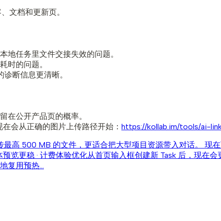
博客、文档和更新页。
本地任务里文件交接失效的问题。
耗时的问题。
务的诊断信息更清晰。
留在公开产品页的概率。
传流程，页面现在会从正确的图片上传路径开始：
https://kollab.im/tools/ai-
最高 500 MB 的文件，更适合把大型项目资源带入对话。 现在可以在
 媒体预览更稳 · 计费体验优化
从首页输入框创建新 Task 后，现在
复用预热...