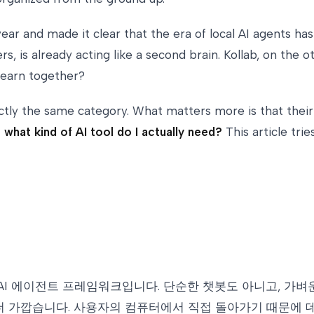
ar and made it clear that the era of local AI agents has
is already acting like a second brain. Kollab, on the oth
learn together?
ly the same category. What matters more is that their f
 what kind of AI tool do I actually need?
This article trie
로컬 AI 에이전트 프레임워크입니다. 단순한 챗봇도 아니고, 
더 가깝습니다. 사용자의 컴퓨터에서 직접 돌아가기 때문에 