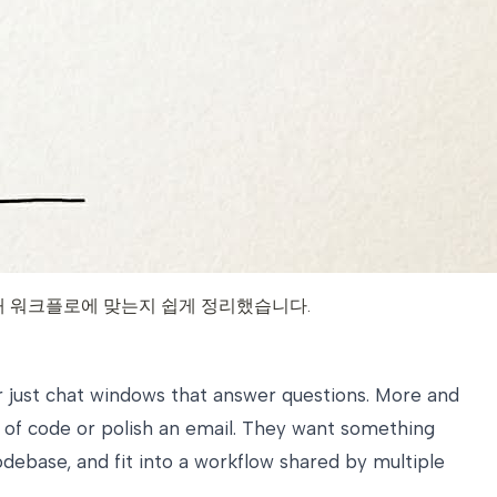
도구가 내 워크플로에 맞는지 쉽게 정리했습니다.
er just chat windows that answer questions. More and
t of code or polish an email. They want something
ebase, and fit into a workflow shared by multiple