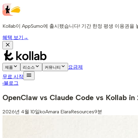
Kollab이 AppSumo에 출시됐습니다! 기간 한정 평생 이용권을
혜택 보기
→
요금제
제품
리소스
커뮤니티
무료 시작
‹
블로그
OpenClaw vs Claude Code vs Kol
2026년 4월 10일
ko
Amara Elara
Resources
9분