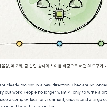
비교합니다. 자율성, 메모리, 팀 협업 방식의 차이를 바탕으로 어떤 AI 
are clearly moving in a new direction. They are no long
y out work. People no longer want AI only to write a bi
ide a complex local environment, understand a large cod
organized from the ground up.