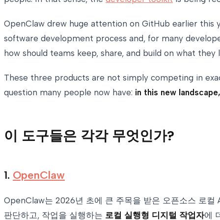
OpenClaw drew huge attention on GitHub earlier this ye
software development process and, for many developers, 
how should teams keep, share, and build on what they 
These three products are not simply competing in exact
question many people now have:
in this new landscape,
이 도구들은 각각 무엇인가?
1.
OpenClaw
OpenClaw는 2026년 초에 큰 주목을 받은 오픈소스 
판단하고, 작업을 실행하는
로컬 실행형 디지털 작업자
에 