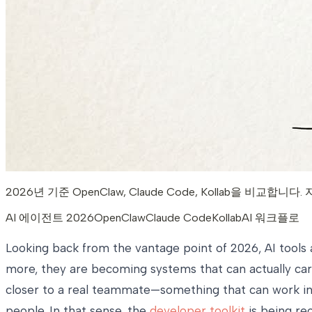
2026년 기준 OpenClaw, Claude Code, Kollab을 
AI 에이전트 2026
OpenClaw
Claude Code
Kollab
AI 워크플로
Looking back from the vantage point of 2026, AI tools 
more, they are becoming systems that can actually carr
closer to a real teammate—something that can work ins
people. In that sense, the
developer toolkit
is being re