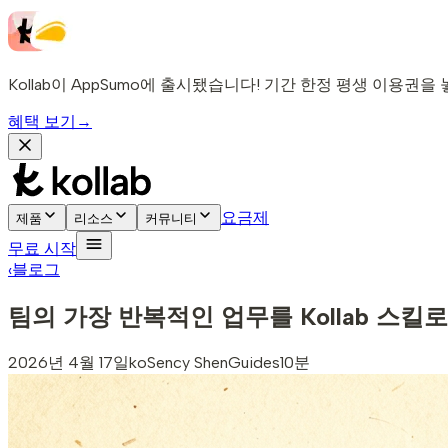
Kollab이 AppSumo에 출시됐습니다! 기간 한정 평생 이용권을
혜택 보기
→
요금제
제품
리소스
커뮤니티
무료 시작
‹
블로그
팀의 가장 반복적인 업무를 Kollab 스킬
2026년 4월 17일
ko
Sency Shen
Guides
10분