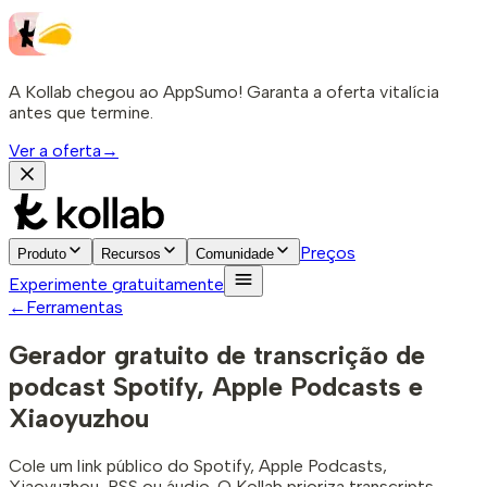
A Kollab chegou ao AppSumo! Garanta a oferta vitalícia
antes que termine.
Ver a oferta
→
Preços
Produto
Recursos
Comunidade
Experimente gratuitamente
←
Ferramentas
Gerador gratuito de transcrição de
podcast
Spotify, Apple Podcasts e
Xiaoyuzhou
Cole um link público do Spotify, Apple Podcasts,
Xiaoyuzhou, RSS ou áudio. O Kollab prioriza transcripts