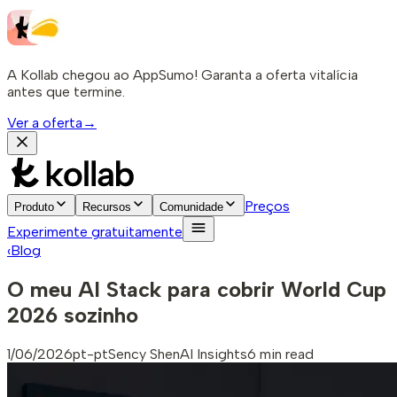
A Kollab chegou ao AppSumo! Garanta a oferta vitalícia
antes que termine.
Ver a oferta
→
Preços
Produto
Recursos
Comunidade
Experimente gratuitamente
‹
Blog
O meu AI Stack para cobrir World Cup
2026 sozinho
1/06/2026
pt-pt
Sency Shen
AI Insights
6 min read