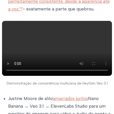
perfeitamente consistente, desde a aparência até
a voz."*
- exatamente a parte que quebrou.
Demonstração de consistência multicena de HeyGen Veo 3.1
Justine Moore de a16z
amarrados juntos
Nano
Banana → Veo 3.1 → ElevenLabs Studio para um
pipeline de imagem para vídeo e áudio de ponta a