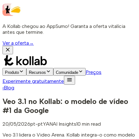
A Kollab chegou ao AppSumo! Garanta a oferta vitalícia
antes que termine.
Ver a oferta
→
Preços
Produto
Recursos
Comunidade
Experimente gratuitamente
‹
Blog
Veo 3.1 no Kollab: o modelo de vídeo
#1 da Google
20/05/2026
pt-pt
YAN
AI Insights
10 min read
Veo 3.1 lidera o Video Arena. Kollab integra-o como modelo