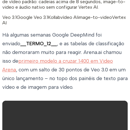
de vídeo padrão: cadeias acima de 8 segundos, image-to-
video e áudio nativo sem configurar Vertex AI.
Veo 3.1
Google Veo 3.1
Kollab
vídeo AI
image-to-video
Vertex
AI
Há algumas semanas Google DeepMind foi
enviado
__TERMO_12__
, e as tabelas de classificação
não demoraram muito para reagir. Arena.ai chamou
isso de
primeiro modelo a cruzar 1400 em Video
Arena
, com um salto de 30 pontos de Veo 3.0 em um
único lançamento – no topo dos painéis de texto para
vídeo e de imagem para vídeo.