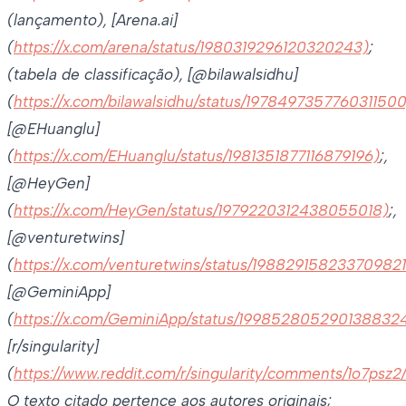
(lançamento), [Arena.ai]
(
https://x.com/arena/status/1980319296120320243)
;
(tabela de classificação), [@bilawalsidhu]
(
https://x.com/bilawalsidhu/status/1978497357760311500
[@EHuanglu]
(
https://x.com/EHuanglu/status/1981351877116879196)
;,
[@HeyGen]
(
https://x.com/HeyGen/status/1979220312438055018)
;,
[@venturetwins]
(
https://x.com/venturetwins/status/19882915823370982
[@GeminiApp]
(
https://x.com/GeminiApp/status/199852805290138832
[r/singularity]
(
https://www.reddit.com/r/singularity/comments/1o7psz2/
O texto citado pertence aos autores originais;