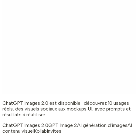
ChatGPT Images 2.0 est disponible : découvrez 10 usages
réels, des visuels sociaux aux mockups UI, avec prompts et
résultats à réutiliser.
ChatGPT Images 2.0
GPT Image 2
AI génération d'images
AI
contenu visuel
Kollab
invites