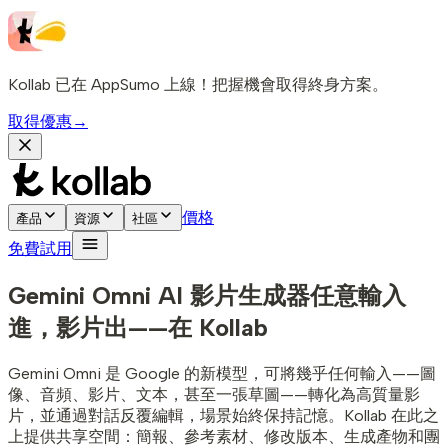
Kollab 已在 AppSumo 上線！把握機會取得終身方案。
取得優惠
→
價格
產品
資源
社區
免費試用
Gemini Omni AI 影片生成器
任意輸入
進，影片出——在 Kollab
Gemini Omni 是 Google 的新模型，可將幾乎任何輸入——圖
像、音頻、影片、文本，甚至一張草圖——轉化為高質量影
片，並通過對話反覆編輯，場景始終保持記憶。Kollab 在此之
上提供共享空間：簡報、參考素材、修改版本、生成產物和團