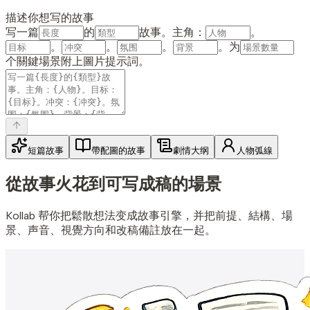
描述你想写的故事
写一篇
的
故事。主角：
。
。
。
。
。为
个關鍵場景附上圖片提示詞。
短篇故事
帶配圖的故事
劇情大纲
人物弧線
從故事火花
到可写成稿的場景
Kollab 帮你把鬆散想法变成故事引擎，并把前提、結構、場
景、声音、視覺方向和改稿備註放在一起。