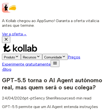
A Kollab chegou ao AppSumo! Garanta a oferta vitalícia
antes que termine.
Ver a oferta
→
Preços
Produto
Recursos
Comunidade
Experimente gratuitamente
‹
Blog
GPT-5.5 torna o AI Agent autónomo
real, mas quem será o seu colega?
24/04/2026
pt-pt
Sency Shen
Resources
6 min read
GPT-5.5 permite que um AI Agent entenda instruções