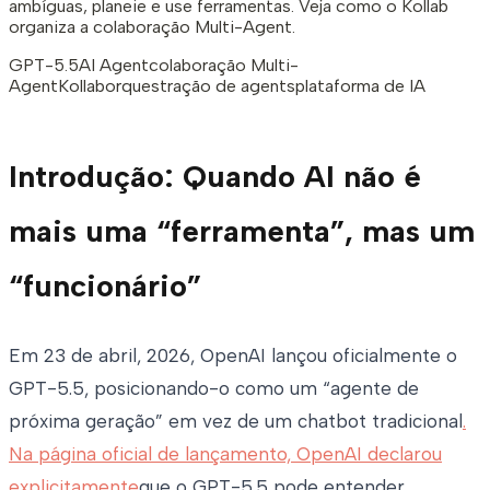
ambíguas, planeie e use ferramentas. Veja como o Kollab
organiza a colaboração Multi-Agent.
GPT-5.5
AI Agent
colaboração Multi-
Agent
Kollab
orquestração de agents
plataforma de IA
Introdução: Quando AI não é
mais uma “ferramenta”, mas um
“funcionário”
Em 23 de abril, 2026, OpenAI lançou oficialmente o
GPT-5.5, posicionando-o como um “agente de
próxima geração” em vez de um chatbot tradicional
.
Na página oficial de lançamento, OpenAI declarou
explicitamente
que o GPT-5.5 pode entender