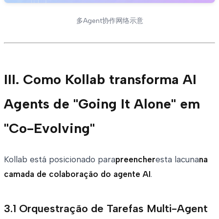
多Agent协作网络示意
III. Como Kollab transforma AI
Agents de "Going It Alone" em
"Co-Evolving"
Kollab está posicionado para
preencher
esta lacuna
na
camada de colaboração do agente AI
.
3.1 Orquestração de Tarefas Multi-Agent