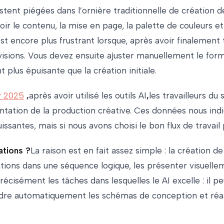
tent piégées dans l’ornière traditionnelle de création 
oir le contenu, la mise en page, la palette de couleurs e
st encore plus frustrant lorsque, après avoir finalement 
sions. Vous devez ensuite ajuster manuellement le form
plus épuisante que la création initiale.
y 2025
,
après avoir utilisé les outils AI
,
les travailleurs d
tation de la production créative. Ces données nous indi
santes, mais si nous avons choisi le bon flux de travail p
ations ?
La raison est en fait assez simple : la création d
tions dans une séquence logique, les présenter visuellem
écisément les tâches dans lesquelles le AI excelle : il 
spondre automatiquement les schémas de conception et réa