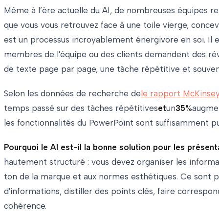
Même à l’ère actuelle du AI, de nombreuses équipes res
que vous vous retrouvez face à une toile vierge, concev
est un processus incroyablement énergivore en soi. Il e
membres de l'équipe ou des clients demandent des révi
de texte page par page, une tâche répétitive et souvent 
Selon les données de recherche de
le rapport McKinse
temps passé sur des tâches répétitives
et
un
35%
augmen
les fonctionnalités du PowerPoint sont suffisamment puis
Pourquoi le AI est-il la bonne solution pour les présent
hautement structuré : vous devez organiser les informa
ton de la marque et aux normes esthétiques. Ce sont pr
d'informations, distiller des points clés, faire corre
cohérence.