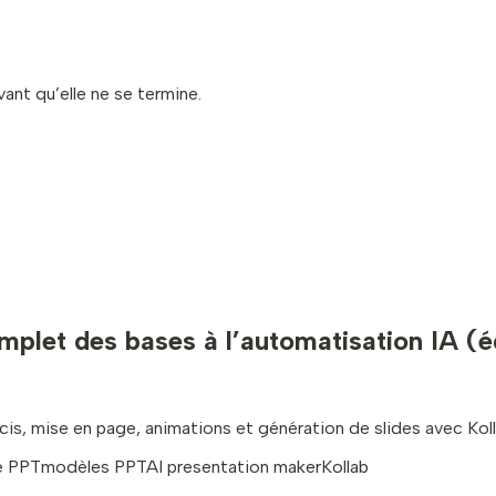
vant qu’elle ne se termine.
mplet des bases à l’automatisation IA (é
is, mise en page, animations et génération de slides avec Kol
e PPT
modèles PPT
AI presentation maker
Kollab