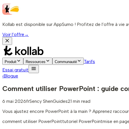
Kollab est disponible sur AppSumo ! Profitez de l’offre à vie a
Voir l’offre
→
Tarifs
Produit
Ressources
Communauté
Essai gratuit
‹
Blogue
Comment utiliser PowerPoint : guide co
6 mai 2026
fr
Sency Shen
Guides
21 min read
Vous ajustez encore PowerPoint à la main ? Apprenez raccourc
comment utiliser PowerPoint
tutoriel PowerPoint
mise en pag