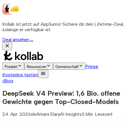
Kollab ist jetzt auf AppSumo! Sichere dir den Lifetime-Deal,
solange er verfügbar ist.
Deal ansehen
→
Preise
Produkt
Ressourcen
Gemeinschaft
Kostenlos testen
‹
Blog
DeepSeek V4 Preview: 1,6 Bio. offene
Gewichte gegen Top-Closed-Models
24. Apr. 2026
de
Amara Elara
AI Insights
3 Min. Lesezeit