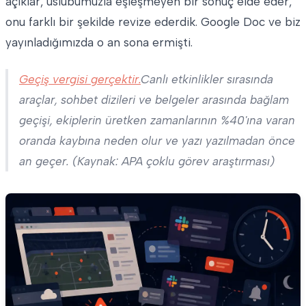
açıklar, üslubumuzla eşleşmeyen bir sonuç elde eder,
onu farklı bir şekilde revize ederdik. Google Doc ve biz
yayınladığımızda o an sona ermişti.
Geçiş vergisi gerçektir.
Canlı etkinlikler sırasında
araçlar, sohbet dizileri ve belgeler arasında bağlam
geçişi, ekiplerin üretken zamanlarının %40'ına varan
oranda kaybına neden olur ve yazı yazılmadan önce
an geçer. (Kaynak: APA çoklu görev araştırması)