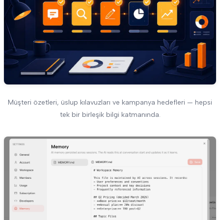
Müşteri özetleri, üslup kılavuzları ve kampanya hedefleri — hepsi
tek bir birleşik bilgi katmanında.