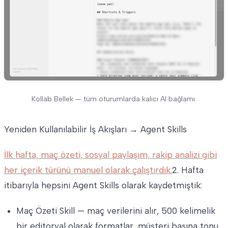
Kollab Bellek — tüm oturumlarda kalıcı AI bağlamı.
Yeniden Kullanılabilir İş Akışları → Agent Skills
İlk hafta, maç özeti, sosyal paylaşım, rakip analizi gibi
her içerik türünü manuel olarak çalıştırdık.
2. Hafta
itibarıyla hepsini Agent Skills olarak kaydetmiştik:
Maç Özeti Skill — maç verilerini alır, 500 kelimelik
bir editoryal olarak formatlar, müşteri başına tonu