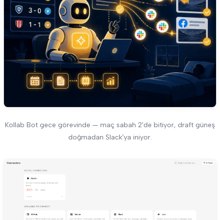
Kollab Bot gece görevinde — maç sabah 2'de bitiyor, draft güneş
doğmadan Slack'ya iniyor.