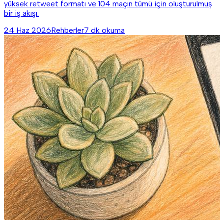
yüksek retweet formatı ve 104 maçın tümü için oluşturulmuş
bir iş akışı.
24 Haz 2026
Rehberler
7 dk okuma