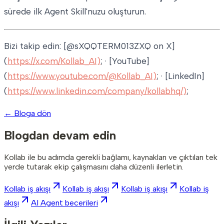
sürede ilk Agent Skill'nuzu oluşturun.
Bizi takip edin: [@sXQQTERM013ZXQ on X]
(
https://x.com/Kollab_AI)
; · [YouTube]
(
https://www.youtube.com/@Kollab_AI)
; · [LinkedIn]
(
https://www.linkedin.com/company/kollabhq/)
;
←
Bloga dön
Blogdan devam edin
Kollab ile bu adımda gerekli bağlamı, kaynakları ve çıktıları tek
yerde tutarak ekip çalışmasını daha düzenli ilerletin.
Kollab iş akışı
Kollab iş akışı
Kollab iş akışı
Kollab iş
akışı
AI Agent becerileri