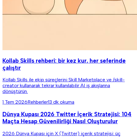
Kollab Skills rehberi: bir kez kur, her seferinde
çalıştır
Kollab Skills ile ekip süreçlerini Skill Marketplace ve /skill-
creator kullanarak tekrar kullanılabilir AI iş akışlarına
dönüştürün.
1 Tem 2026
Rehberler
13 dk okuma
Dünya Kupası 2026 Twitter İçerik Stratejisi: 104
Maçta Hesap Güvenilirliği Nasıl Oluşturulur
2026 Dünya Kupası için X (Twitter) içerik stratejisi: üç