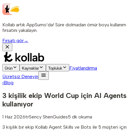
Kollab artık AppSumo’da! Süre dolmadan ömür boyu kullanım
fırsatını yakalayın.
Fırsatı gör
→
Fiyatlandırma
Ürün
Kaynaklar
Topluluk
Ücretsiz Deneyin
‹
Blog
3 kişilik ekip World Cup için AI Agents
kullanıyor
1 Haz 2026
tr
Sency Shen
Guides
5 dk okuma
3 kişilik bir ekip Kollab Agent Skills ve Bots ile 5 müşteri için