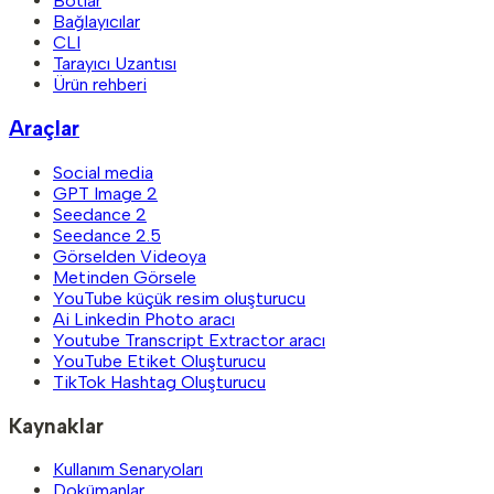
Botlar
Bağlayıcılar
CLI
Tarayıcı Uzantısı
Ürün rehberi
Araçlar
Social media
GPT Image 2
Seedance 2
Seedance 2.5
Görselden Videoya
Metinden Görsele
YouTube küçük resim oluşturucu
Ai Linkedin Photo aracı
Youtube Transcript Extractor aracı
YouTube Etiket Oluşturucu
TikTok Hashtag Oluşturucu
Kaynaklar
Kullanım Senaryoları
Dokümanlar