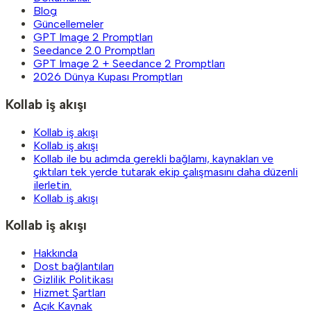
Blog
Güncellemeler
GPT Image 2 Promptları
Seedance 2.0 Promptları
GPT Image 2 + Seedance 2 Promptları
2026 Dünya Kupası Promptları
Kollab iş akışı
Kollab iş akışı
Kollab iş akışı
Kollab ile bu adımda gerekli bağlamı, kaynakları ve
çıktıları tek yerde tutarak ekip çalışmasını daha düzenli
ilerletin.
Kollab iş akışı
Kollab iş akışı
Hakkında
Dost bağlantıları
Gizlilik Politikası
Hizmet Şartları
Açık Kaynak