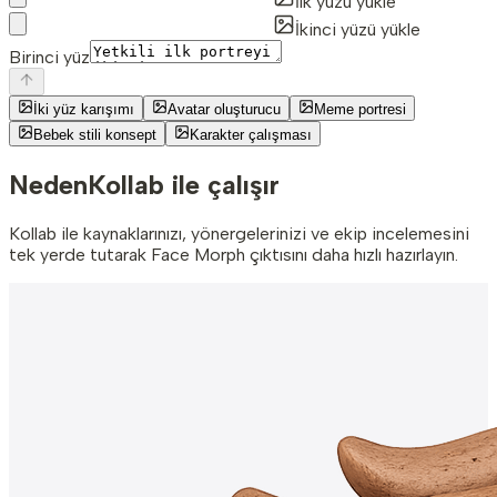
İlk yüzü yükle
İkinci yüzü yükle
Birinci yüz
İki yüz karışımı
Avatar oluşturucu
Meme portresi
Bebek stili konsept
Karakter çalışması
Neden
Kollab ile çalışır
Kollab ile kaynaklarınızı, yönergelerinizi ve ekip incelemesini
tek yerde tutarak Face Morph çıktısını daha hızlı hazırlayın.