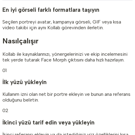
En iyi görseli farklı formatlara taşıyın
Seçilen portreyi avatar, kampanya görseli, GIF veya kısa
video takibi için aynı Kollab görevinden ilerletin.
Nasıl
çalışır
Kollab ile kaynaklarınızı, yönergelerinizi ve ekip incelemesini
tek yerde tutarak Face Morph çıktısını daha hızlı hazırlayın.
01
İlk yüzü yükleyin
Kullanım izni olan net bir portre ekleyin ve bunun ana referans
olduğunu belirtin.
02
İkinci yüzü tarif edin veya yükleyin
İkinci referansı ekleyin ya da istediğiniz yüz özelliklerini kısa