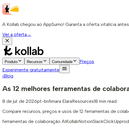
A Kollab chegou ao AppSumo! Garanta a oferta vitalícia ante
Ver a oferta
→
Preços
Produto
Recursos
Comunidade
Experimente gratuitamente
‹
Blog
As 12 melhores ferramentas de colabora
8 de jul. de 2026
pt-br
Amara Elara
Resources
18 min read
Compare recursos, preços e usos de 12 ferramentas de colabor
ferramentas de colaboração AI
Kollab
Notion
Slack
ClickUp
prod