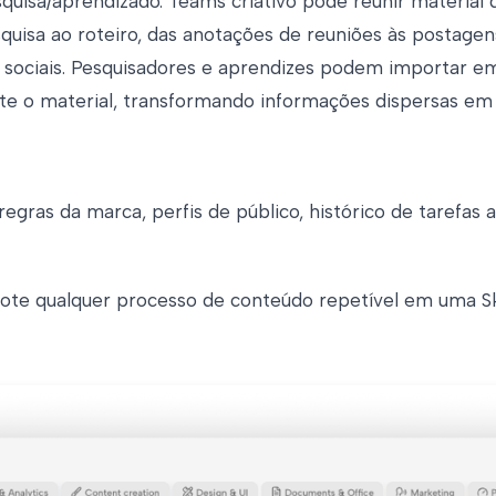
quisa/aprendizado. Teams criativo pode reunir material 
quisa ao roteiro, das anotações de reuniões às postage
ociais. Pesquisadores e aprendizes podem importar em l
te o material, transformando informações dispersas em
egras da marca, perfis de público, histórico de tarefas
te qualquer processo de conteúdo repetível em uma Ski