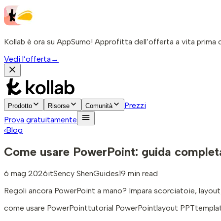
Kollab è ora su AppSumo! Approfitta dell’offerta a vita prima c
Vedi l’offerta
→
Prezzi
Prodotto
Risorse
Comunità
Prova gratuitamente
‹
Blog
Come usare PowerPoint: guida completa 
6 mag 2026
it
Sency Shen
Guides
19 min read
Regoli ancora PowerPoint a mano? Impara scorciatoie, layout,
come usare PowerPoint
tutorial PowerPoint
layout PPT
templa