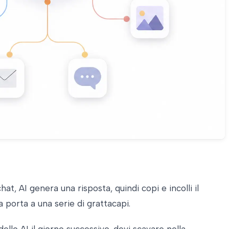
at, AI genera una risposta, quindi copi e incolli il
porta a una serie di grattacapi.
ello AI il giorno successivo, devi scavare nella