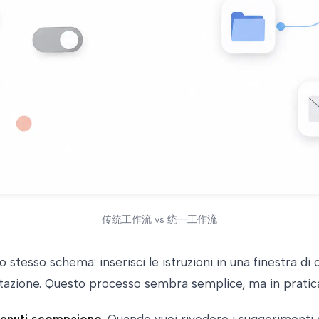
传统工作流 vs 统一工作流
tesso schema: inserisci le istruzioni in una finestra di ch
tazione. Questo processo sembra semplice, ma in pratica 
ntenuti scompaiono
. Quando vuoi rivedere i suggerimenti d