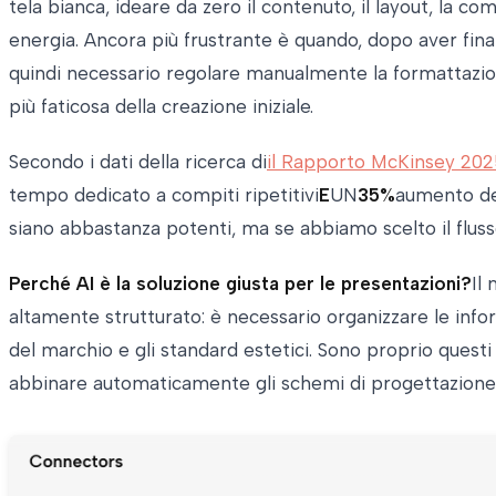
tela bianca, ideare da zero il contenuto, il layout, la c
energia. Ancora più frustrante è quando, dopo aver fina
quindi necessario regolare manualmente la formattazione,
più faticosa della creazione iniziale.
Secondo i dati della ricerca di
il Rapporto McKinsey 20
tempo dedicato a compiti ripetitivi
E
UN
35%
aumento del
siano abbastanza potenti, ma se abbiamo scelto il flusso
Perché AI è la soluzione giusta per le presentazioni?
Il
altamente strutturato: è necessario organizzare le infor
del marchio e gli standard estetici. Sono proprio questi 
abbinare automaticamente gli schemi di progettazione