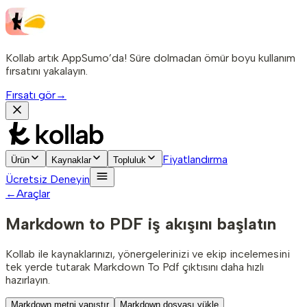
Kollab artık AppSumo’da! Süre dolmadan ömür boyu kullanım
fırsatını yakalayın.
Fırsatı gör
→
Fiyatlandırma
Ürün
Kaynaklar
Topluluk
Ücretsiz Deneyin
←
Araçlar
Markdown to PDF
iş akışını başlatın
Kollab ile kaynaklarınızı, yönergelerinizi ve ekip incelemesini
tek yerde tutarak Markdown To Pdf çıktısını daha hızlı
hazırlayın.
Markdown metni yapıştır
Markdown dosyası yükle