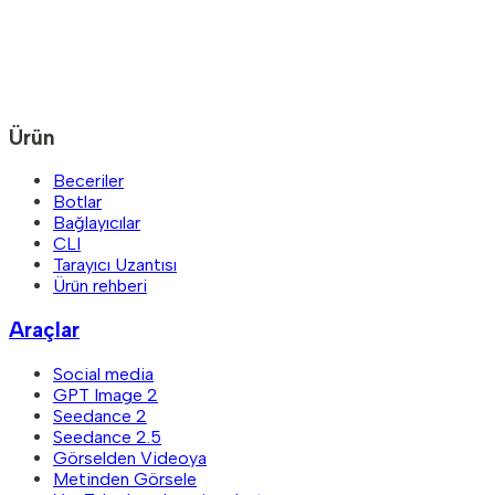
Ürün
Beceriler
Botlar
Bağlayıcılar
CLI
Tarayıcı Uzantısı
Ürün rehberi
Araçlar
Social media
GPT Image 2
Seedance 2
Seedance 2.5
Görselden Videoya
Metinden Görsele