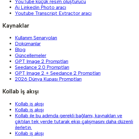
YouTube küçük resim oluşturucu
Ai Linkedin Photo aracı
Youtube Transcript Extractor aracı
Kaynaklar
Kullanım Senaryoları
Dokümanlar
Blog
Güncellemeler
GPT Image 2 Promptları
Seedance 2.0 Promptları
GPT Image 2 + Seedance 2 Promptları
2026 Dünya Kupası Promptları
Kollab iş akışı
Kollab iş akışı
Kollab iş akışı
Kollab ile bu adımda gerekli bağlamı, kaynakları ve
çıktıları tek yerde tutarak ekip çalışmasını daha düzenli
ilerletin.
Kollab iş akışı