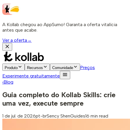
A Kollab chegou ao AppSumo! Garanta a oferta vitalícia
antes que acabe.
Ver a oferta
→
Preços
Produto
Recursos
Comunidade
Experimente gratuitamente
‹
Blog
Guia completo do Kollab Skills: crie
uma vez, execute sempre
1 de jul. de 2026
pt-br
Sency Shen
Guides
16 min read