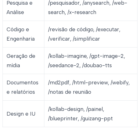
Pesquisa e
/pesquisador, /anysearch, /web-
Análise
search, /x-research
Código e
/revisão de código, /executar,
Engenharia
/verificar, /simplificar
Geração de
/kollab-imagine, /gpt-image-2,
mídia
/seedance-2, /doubao-tts
Documentos
/md2pdf, /html-preview, /webify,
e relatórios
/notas de reunião
/kollab-design, /painel,
Design e IU
/blueprinter, /guizang-ppt