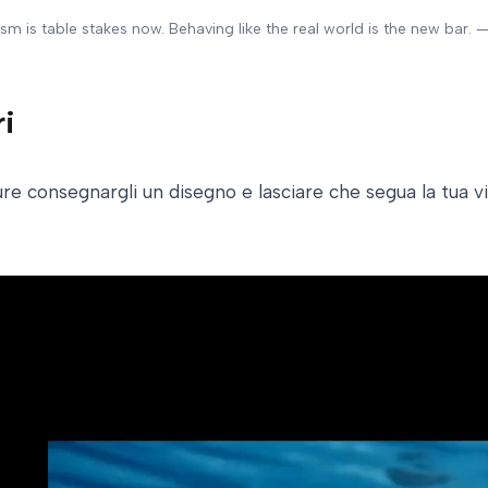
sm is table stakes now. Behaving like the real world is the new bar
ri
re consegnargli un disegno e lasciare che segua la tua vis