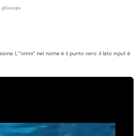
. — @Google
ione. L’“omni” nel nome è il punto vero: il lato input è