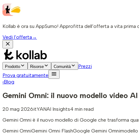
Kollab è ora su AppSumo! Approfitta dell’offerta a vita prima c
Vedi l’offerta
→
Prezzi
Prodotto
Risorse
Comunità
Prova gratuitamente
‹
Blog
Gemini Omni: il nuovo modello video AI
20 mag 2026
it
YAN
AI Insights
4 min read
Gemini Omni è il nuovo modello di Google che trasforma quasi
Gemini Omni
Gemini Omni Flash
Google Gemini Omni
modello 